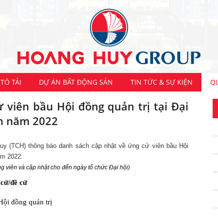
TÔ TẢI
DỰ ÁN BẤT ĐỘNG SẢN
TIN TỨC & SỰ KIỆN
Q
 viên bầu Hội đồng quản trị tại Đại
ên năm 2022
Huy (TCH)
thông báo danh sách cập nhật về
ứng cử viên bầu Hội
ăm 2022.
g viên và cập nhật cho đến ngày tổ chức Đại hội)
 cử/đề cử
ội đồng quản trị