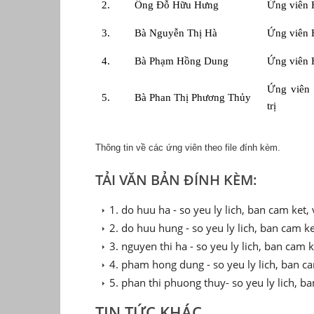
2.
Ông Đỗ Hữu Hưng
Ứng viên H
3.
Bà Nguyễn Thị Hà
Ứng viên H
4.
Bà Phạm Hồng Dung
Ứng viên H
Ứng viên 
5.
Bà Phan Thị Phương Thủy
trị
Thông tin về các ứng viên theo file đính kèm.
TẢI VĂN BẢN ĐÍNH KÈM:
1. do huu ha - so yeu ly lich, ban cam ket,
2. do huu hung - so yeu ly lich, ban cam ke
3. nguyen thi ha - so yeu ly lich, ban cam k
4. pham hong dung - so yeu ly lich, ban ca
5. phan thi phuong thuy- so yeu ly lich, ba
TIN TỨC KHÁC