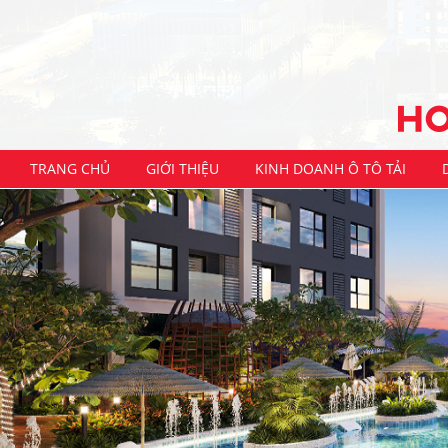
TRANG CHỦ
GIỚI THIỆU
KINH DOANH Ô TÔ TẢI