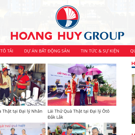
TÔ TẢI
DỰ ÁN BẤT ĐỘNG SẢN
TIN TỨC & SỰ KIỆN
Q
 Thật tại Đại lý Nhân
Lái Thử Quà Thật tại Đại lý Ôtô
Đắk Lắk