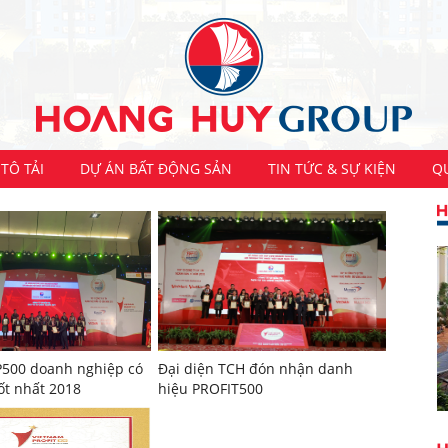
TÔ TẢI
DỰ ÁN BẤT ĐỘNG SẢN
TIN TỨC & SỰ KIỆN
Q
P500 doanh nghiệp có
Đại diện TCH đón nhận danh
ốt nhất 2018
hiệu PROFIT500