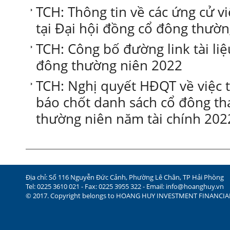
TCH: Thông tin về các ứng cử v
tại Đại hội đồng cổ đông thườ
TCH: Công bố đường link tài li
đông thường niên 2022
TCH: Nghị quyết HĐQT về việc 
báo chốt danh sách cổ đông 
thường niên năm tài chính 202
Địa chỉ: Số 116 Nguyễn Đức Cảnh, Phường Lê Chân, TP Hải Phòng
Tel: 0225 3610 021 - Fax: 0225 3955 322 - Email:
info@hoanghuy.vn
© 2017. Copyright belongs to HOANG HUY INVESTMENT FINANCI