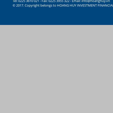
Tel: 0225 3610 021 - Fax: 0225 3955 322 - Email:
info@hoanghuy.vn
© 2017. Copyright belongs to HOANG HUY INVESTMENT FINANCI