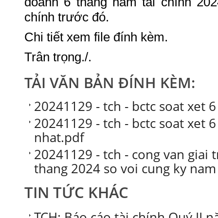
doanh 6 tháng năm tài chính 202
chính trước đó.
Chi tiết xem file đính kèm.
Trân trọng./.
TẢI VĂN BẢN ĐÍNH KÈM:
20241129 - tch - bctc soat xet 
20241129 - tch - bctc soat xet 
nhat.pdf
20241129 - tch - cong van giai 
thang 2024 so voi cung ky nam
TIN TỨC KHÁC
TCH: Báo cáo tài chính Quý II n