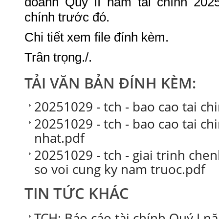
doanh Quý II năm tài chính 202
chính trước đó.
Chi tiết xem file đính kèm.
Trân trọng./.
TẢI VĂN BẢN ĐÍNH KÈM:
20251029 - tch - bao cao tai ch
20251029 - tch - bao cao tai ch
nhat.pdf
20251029 - tch - giai trinh che
so voi cung ky nam truoc.pdf
TIN TỨC KHÁC
TCH: Báo cáo tài chính Quý I nă