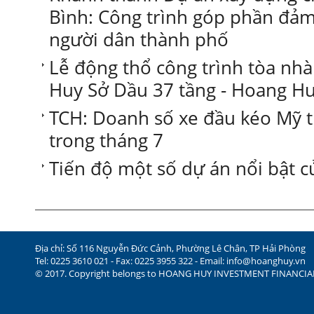
Bình: Công trình góp phần đảm
người dân thành phố
Lễ động thổ công trình tòa nh
Huy Sở Dầu 37 tầng - Hoang H
TCH: Doanh số xe đầu kéo Mỹ t
trong tháng 7
Tiến độ một số dự án nổi bật c
Địa chỉ: Số 116 Nguyễn Đức Cảnh, Phường Lê Chân, TP Hải Phòng
Tel: 0225 3610 021 - Fax: 0225 3955 322 - Email:
info@hoanghuy.vn
© 2017. Copyright belongs to HOANG HUY INVESTMENT FINANCI