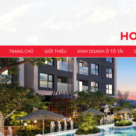
TRANG CHỦ
GIỚI THIỆU
KINH DOANH Ô TÔ TẢI