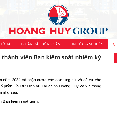
TÔ TẢI
DỰ ÁN BẤT ĐỘNG SẢN
TIN TỨC & SỰ KIỆN
Q
 thành viên Ban kiểm soát nhiệm kỳ
iên năm 2024 đã nhận được các đơn ứng cử và đề cử cho
ổ phần Đầu tư Dịch vụ Tài chính Hoàng Huy và xin thông
ên như sau:
n Ban kiểm soát gồm: