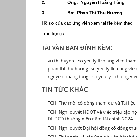
2. Ông: Nguyễn Hoàng Tùng
3. Bà: Phan Thị Thu Hường
Hồ sơ của các ứng viên xem tại file kèm theo.
Trân trọng./.
TẢI VĂN BẢN ĐÍNH KÈM:
vu thi huyen - so yeu ly lich ung vien tham
phan thi thu huong -so yeu ly lich ung vie
nguyen hoang tung - so yeu ly lich ung vie
TIN TỨC KHÁC
TCH: Thư mời cổ đông tham dự và Tài liệ
TCH: Nghị quyết HĐQT về việc triệu tập 
ĐHĐCĐ thường niên năm tài chính 2024
TCH: Nghị quyết Đại hội đồng cổ đông thư