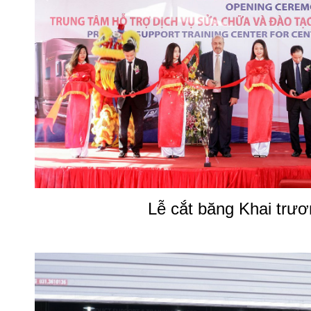
Lễ cắt băng Khai trư