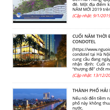
đẽ. Một địa điểm 
NĂM MỚI 2019 trên
(Cập nhật: 9/1/2019
CUỐI NĂM THỜI 
CONDOTEL
(https://www.nguo
condotel tại Hà Nộ
cung cầu đang ngày
nhận định: Cuối 
“thượng đế” chốt mu
(Cập nhật: 13/12/2
THÀNH PHỐ HẢI 
Nếu nói đến tiềm nă
phố này không thu
nước.