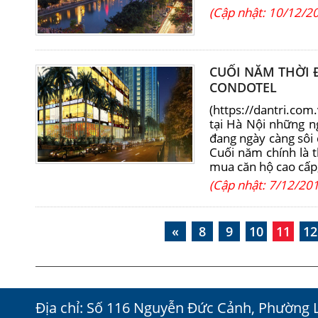
(Cập nhật: 10/12/2
CUỐI NĂM THỜI 
CONDOTEL
(https://dantri.co
tại Hà Nội những n
đang ngày càng sôi
Cuối năm chính là 
mua căn hộ cao cấp,
(Cập nhật: 7/12/20
«
8
9
10
11
12
Địa chỉ: Số 116 Nguyễn Đức Cảnh, Phường 