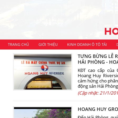
TRANG CHỦ
GIỚI THIỆU
KINH DOANH Ô TÔ TẢI
TƯNG BỪNG LỄ RA
HẢI PHÒNG - HO
KĐT cao cấp của
Hoang Huy Riversi
cảm hứng cho phân 
động sản Hải Phòng
(Cập nhật: 21/1/20
HOANG HUY GRO
Đến Hải Phòng, quý