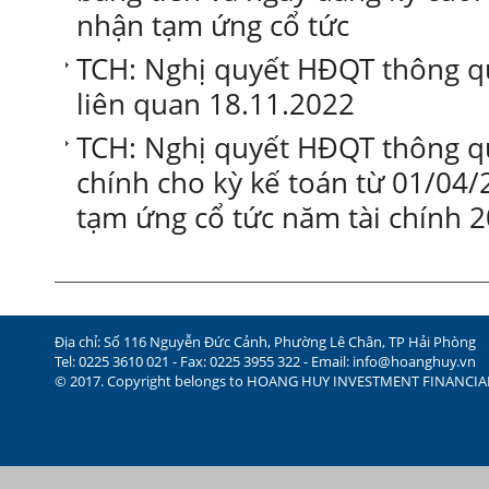
nhận tạm ứng cổ tức
TCH: Nghị quyết HĐQT thông qu
liên quan 18.11.2022
TCH: Nghị quyết HĐQT thông qu
chính cho kỳ kế toán từ 01/04/
tạm ứng cổ tức năm tài chính 
Địa chỉ: Số 116 Nguyễn Đức Cảnh, Phường Lê Chân, TP Hải Phòng
Tel: 0225 3610 021 - Fax: 0225 3955 322 - Email:
info@hoanghuy.vn
© 2017. Copyright belongs to HOANG HUY INVESTMENT FINANCI