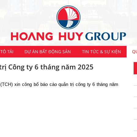
TÔ TẢI
DỰ ÁN BẤT ĐỘNG SẢN
TIN TỨC & SỰ KIỆN
Q
trị Công ty 6 tháng năm 2025
TCH) xin công bố báo cáo quản trị công ty 6 tháng năm