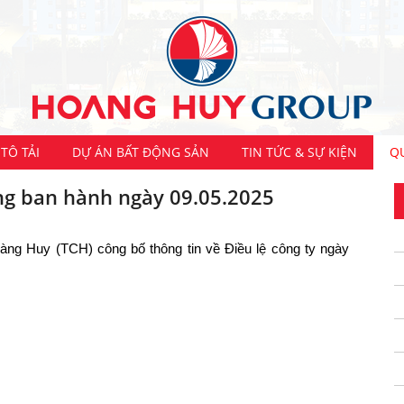
TÔ TẢI
DỰ ÁN BẤT ĐỘNG SẢN
TIN TỨC & SỰ KIỆN
Q
ộng ban hành ngày 09.05.2025
àng Huy (TCH) công bố thông tin về Điều lệ công ty ngày