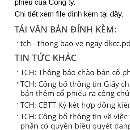
phiếu của Công ty.
Chi tiết xem file đính kèm tạị đây.
TẢI VĂN BẢN ĐÍNH KÈM:
tch - thong bao ve ngay dkcc.pd
TIN TỨC KHÁC
TCH: Thông báo chào bán cổ ph
TCH: Công bố thông tin Giấy c
bán thêm cổ phiếu ra công ch
TCH: CBTT Ký kết hợp đồng ki
TCH: Công bố thông tin về việc 
phần có quyền biểu quyết đan