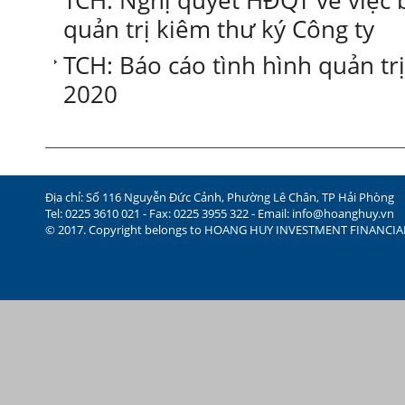
TCH: Nghị quyết HĐQT về việc 
quản trị kiêm thư ký Công ty
TCH: Báo cáo tình hình quản tr
2020
Địa chỉ: Số 116 Nguyễn Đức Cảnh, Phường Lê Chân, TP Hải Phòng
Tel: 0225 3610 021 - Fax: 0225 3955 322 - Email:
info@hoanghuy.vn
© 2017. Copyright belongs to HOANG HUY INVESTMENT FINANCI