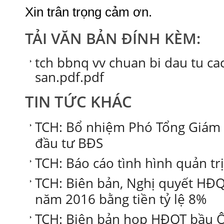
Xin trân trọng cảm ơn.
TẢI VĂN BẢN ĐÍNH KÈM:
tch bbnq vv chuan bi dau tu ca
san.pdf.pdf
TIN TỨC KHÁC
TCH: Bổ nhiệm Phó Tổng Giám đ
đầu tư BĐS
TCH: Báo cáo tình hình quản t
TCH: Biên bản, Nghị quyết HĐQT 
năm 2016 bằng tiền tỷ lệ 8%
TCH: Biên bản họp HĐQT bầu Ô