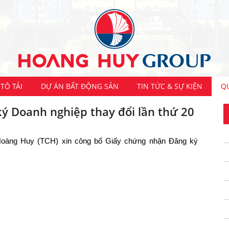
TÔ TẢI
DỰ ÁN BẤT ĐỘNG SẢN
TIN TỨC & SỰ KIỆN
Q
ý Doanh nghiệp thay đổi lần thứ 20
Hoàng Huy (TCH) xin công bố Giấy chứng nhận Đăng ký