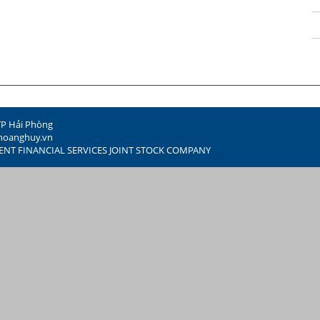
TP Hải Phòng
hoanghuy.vn
MENT FINANCIAL SERVICES JOINT STOCK COMPANY