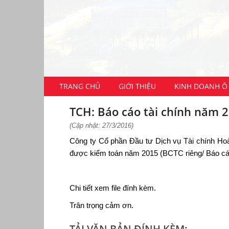
TRANG CHỦ
GIỚI THIỆU
KINH DOANH Ô 
TCH: Báo cáo tài chính năm 
(Cập nhật: 27/3/2016)
Công ty Cổ phần Đầu tư Dịch vụ Tài chính Hoà
được kiểm toán năm 2015 (BCTC riêng/ Báo cáo
Chi tiết xem file đính kèm.
Trân trọng cảm ơn.
TẢI VĂN BẢN ĐÍNH KÈM: