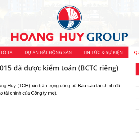
TÔ TẢI
DỰ ÁN BẤT ĐỘNG SẢN
TIN TỨC & SỰ KIỆN
Q
2015 đã được kiểm toán (BCTC riêng)
ng Huy (TCH) xin trân trọng công bố Báo cáo tài chính đã
 tài chính của Công ty mẹ).