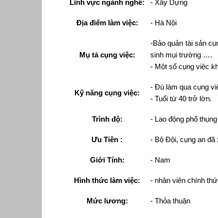
Lĩnh vực ngành nghề:
- Xây Dựng
Địa điểm làm việc:
- Hà Nội
-Bảo quản tài sản cụ
Mụ tả cụng việc:
sinh mụi trường ….
- Một số cụng việc 
- Đú làm qua cụng vi
Kỹ năng cụng việc:
- Tuổi từ 40 trở lờn.
Trình độ:
- Lao động phổ thụng
Ưu Tiên
:
- Bộ Đội, cụng an đã
Giới Tính:
- Nam
Hình thức làm việc:
- nhân viên chính th
Mức lương:
- Thỏa thuận