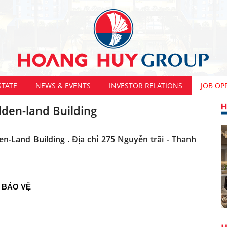
STATE
NEWS & EVENTS
INVESTOR RELATIONS
JOB OP
lden-land Building
n-Land Building . Địa chỉ 275 Nguyễn trãi - Thanh
 BẢO VỆ