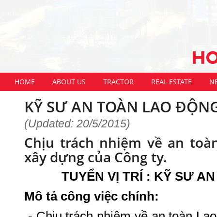
HOME
ABOUT US
TRACTOR
REAL ESTATE
N
KỸ SƯ AN TOÀN LAO ĐỘN
(Updated: 20/5/2015)
Chịu trách nhiệm về an toà
xây dựng của Công ty.
TUYỂN VỊ TRÍ : KỸ SƯ 
Mô tả công việc chính:
- Chịu trách nhiệm về an toàn La